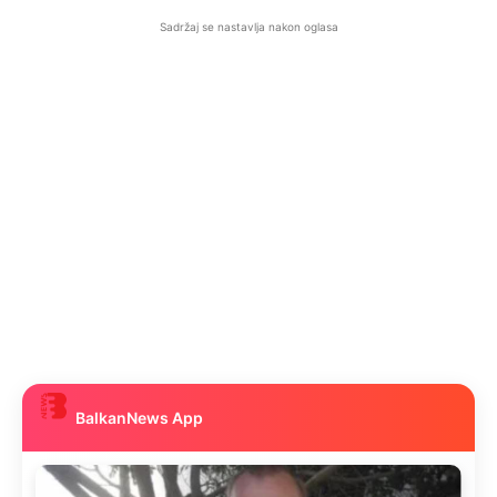
Sadržaj se nastavlja nakon oglasa
BalkanNews App