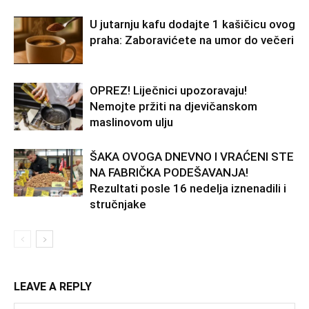
U jutarnju kafu dodajte 1 kašičicu ovog
praha: Zaboravićete na umor do večeri
OPREZ! Liječnici upozoravaju!
Nemojte pržiti na djevičanskom
maslinovom ulju
ŠAKA OVOGA DNEVNO I VRAĆENI STE
NA FABRIČKA PODEŠAVANJA!
Rezultati posle 16 nedelja iznenadili i
stručnjake
LEAVE A REPLY