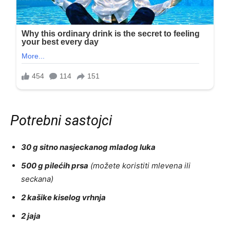
Potrebni sastojci
30 g sitno nasjeckanog mladog luka
500 g pilećih prsa
(možete koristiti mlevena ili
seckana)
2 kašike kiselog vrhnja
2 jaja