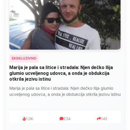
EKSKLUZIVNO
Marija je pala sa litice i stradala: Njen dečko Ilija
glumio ucveljenog udovca, a onda je obdukcija
otkrila jezivu istinu
Marija je pala sa litice i stradala: Njen dečko Ilija glumio
ucveljenog udovca, a onda je obdukcija otkrila jezivu istinu
1.0K
234
145