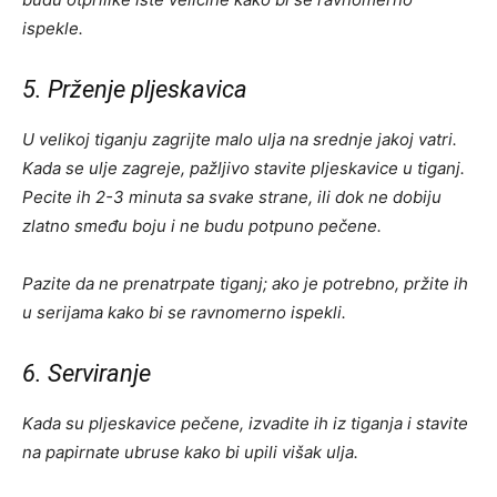
ispekle.
5. Prženje pljeskavica
U velikoj tiganju zagrijte malo ulja na srednje jakoj vatri.
Kada se ulje zagreje, pažljivo stavite pljeskavice u tiganj.
Pecite ih 2-3 minuta sa svake strane, ili dok ne dobiju
zlatno smeđu boju i ne budu potpuno pečene.
Pazite da ne prenatrpate tiganj; ako je potrebno, pržite ih
u serijama kako bi se ravnomerno ispekli.
6. Serviranje
Kada su pljeskavice pečene, izvadite ih iz tiganja i stavite
na papirnate ubruse kako bi upili višak ulja.