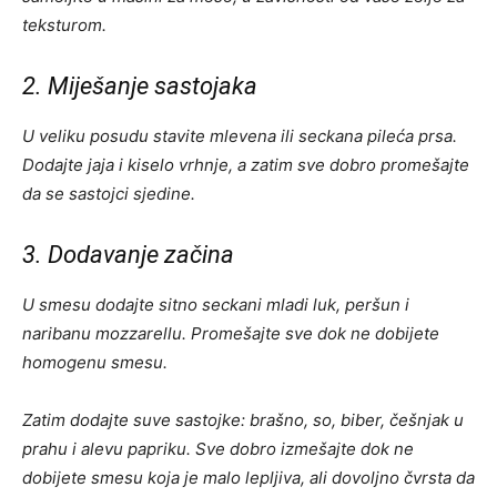
teksturom.
2. Miješanje sastojaka
U veliku posudu stavite mlevena ili seckana pileća prsa.
Dodajte jaja i kiselo vrhnje, a zatim sve dobro promešajte
da se sastojci sjedine.
3. Dodavanje začina
U smesu dodajte sitno seckani mladi luk, peršun i
naribanu mozzarellu. Promešajte sve dok ne dobijete
homogenu smesu.
Zatim dodajte suve sastojke: brašno, so, biber, češnjak u
prahu i alevu papriku. Sve dobro izmešajte dok ne
dobijete smesu koja je malo lepljiva, ali dovoljno čvrsta da