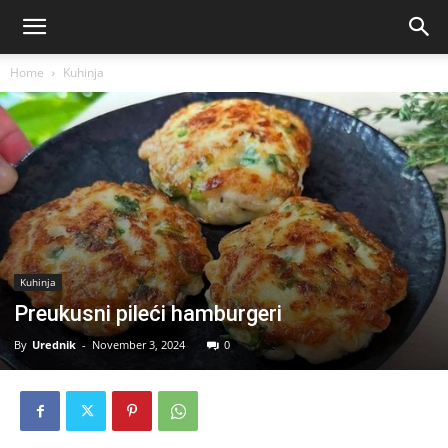
Home
Kuhinja
Kuhinja
Preukusni pileći hamburgeri
By
Urednik
-
November 3, 2024
0