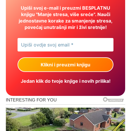
Upiši svoj e-mail i preuzmi BESPLATNU
knjigu "Manje stresa, više sreće". Nauči
jednostavne korake za smanjenje stresa,
povećaj unutrašnji mir i živi sretnije!
Jedan klik do tvoje knjige i novih prilika!