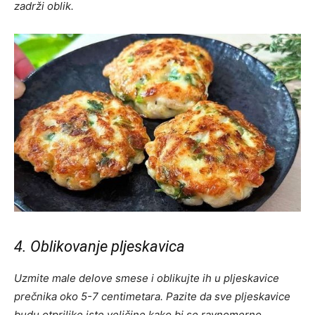
zadrži oblik.
4. Oblikovanje pljeskavica
Uzmite male delove smese i oblikujte ih u pljeskavice
prečnika oko 5-7 centimetara. Pazite da sve pljeskavice
budu otprilike iste veličine kako bi se ravnomerno