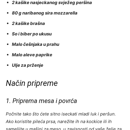
2 kašike nasjeckanog svježeg peršina
80 g naribanog sira mozzarella
2 kašike brašna
So i biber po ukusu
Malo češnjaka u prahu
Malo aleve paprike
Ulje za prženje
Način pripreme
1. Priprema mesa i povrća
Počnite tako što ćete sitno iseckati mladi luk i peršun.
Ako koristite pileća prsa, narežite ih na kockice ili ih
sameljite u mašini za meso, u zavisnosti od vaše želje za