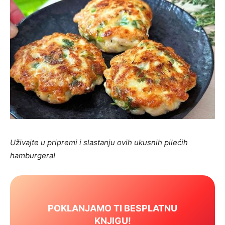
Uživajte u pripremi i slastanju ovih ukusnih pilećih
hamburgera!
POKLANJAMO TI BESPLATNU
KNJIGU!