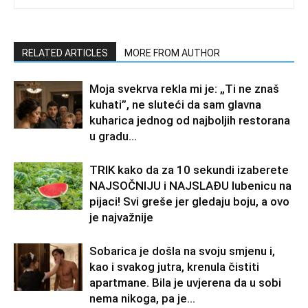
RELATED ARTICLES
MORE FROM AUTHOR
Moja svekrva rekla mi je: „Ti ne znaš
kuhati”, ne sluteći da sam glavna
kuharica jednog od najboljih restorana
u gradu…
TRIK kako da za 10 sekundi izaberete
NAJSOČNIJU i NAJSLAĐU lubenicu na
pijaci! Svi greše jer gledaju boju, a ovo
je najvažnije
Sobarica je došla na svoju smjenu i,
kao i svakog jutra, krenula čistiti
apartmane. Bila je uvjerena da u sobi
nema nikoga, pa je...