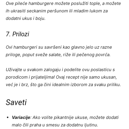
Ove pileće hamburgere možete poslužiti tople, a možete
ih ukrasiti seckanim peršunom ili mladim lukom za
dodatni ukus i boju.
7. Prilozi
Ovi hamburgeri su savršeni kao glavno jelo uz razne
priloge, poput sveže salate, riže ili pečenog povrća.
Uživajte u svakom zalogaju i podelite ovu poslasticu s
porodicom i prijateljima! Ovaj recept nije samo ukusan,
već je i brz, što ga čini idealnim izborom za svaku priliku.
Saveti
Variacije
: Ako volite pikantnije ukuse, možete dodati
malo čili praha u smesu za dodatnu ljutinu.