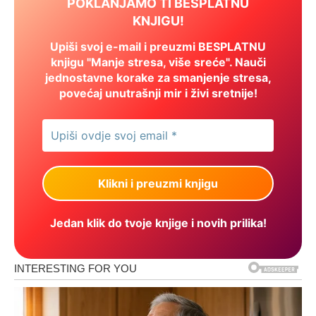
POKLANJAMO TI BESPLATNU
KNJIGU!
Upiši svoj e-mail i preuzmi BESPLATNU
knjigu "Manje stresa, više sreće". Nauči
jednostavne korake za smanjenje stresa,
povećaj unutrašnji mir i živi sretnije!
Jedan klik do tvoje knjige i novih prilika!