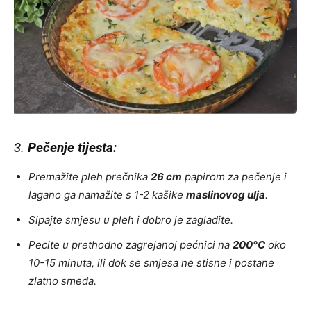
3.
Pečenje tijesta:
Premažite pleh prečnika
26 cm
papirom za pečenje i
lagano ga namažite s 1-2 kašike
maslinovog ulja
.
Sipajte smjesu u pleh i dobro je zagladite.
Pecite u prethodno zagrejanoj pećnici na
200°C
oko
10-15 minuta, ili dok se smjesa ne stisne i postane
zlatno smeđa.