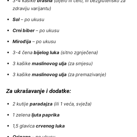
3-4 kašike
brašna
(bijelo ili celo, ili bezglutensko za
zdraviju varijantu)
Sol
– po ukusu
Crni biber
– po ukusu
Mirođija
– po ukusu
3-4 čena
bijelog luka
(sitno zgnječena)
3 kašike
maslinovog ulja
(za smjesu)
3 kašike
maslinovog ulja
(za premazivanje)
Za ukrašavanje i dodatke:
2 kutije
paradajza
(ili 1 veća, svježa)
1 zelena
ljuta paprika
1,5 glavica
crvenog luka
Origano
– po ukusu