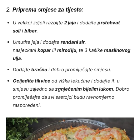
2.
Priprema smjese za tijesto:
U velikoj zdjeli razbijte
2 jaja
i dodajte
prstohvat
soli
i
biber
.
Umutite jaja i dodajte
rendani sir
,
nasjeckani
kopar
ili
mirođiju
, te 3 kašike
maslinovog
ulja
.
Dodajte
brašno
i dobro promiješajte smjesu.
Ocijedite tikvice
od viška tekućine i dodajte ih u
smjesu zajedno sa
zgnječenim bijelim lukom
. Dobro
promiješajte da svi sastojci budu ravnomjerno
raspoređeni.