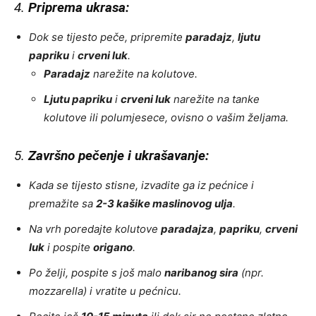
4.
Priprema ukrasa:
Dok se tijesto peče, pripremite
paradajz
,
ljutu
papriku
i
crveni luk
.
Paradajz
narežite na kolutove.
Ljutu papriku
i
crveni luk
narežite na tanke
kolutove ili polumjesece, ovisno o vašim željama.
5.
Završno pečenje i ukrašavanje:
Kada se tijesto stisne, izvadite ga iz pećnice i
premažite sa
2-3 kašike maslinovog ulja
.
Na vrh poredajte kolutove
paradajza
,
papriku
,
crveni
luk
i pospite
origano
.
Po želji, pospite s još malo
naribanog sira
(npr.
mozzarella) i vratite u pećnicu.