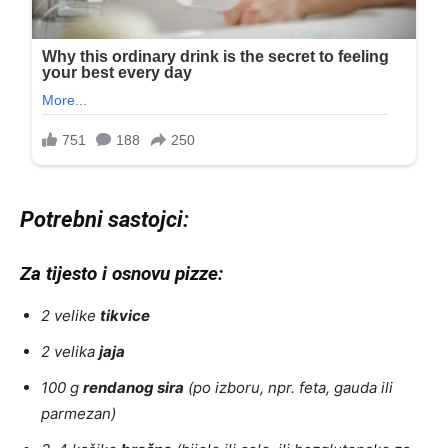
Potrebni sastojci:
Za tijesto i osnovu pizze:
2 velike
tikvice
2 velika
jaja
100 g
rendanog sira
(po izboru, npr. feta, gauda ili
parmezan)