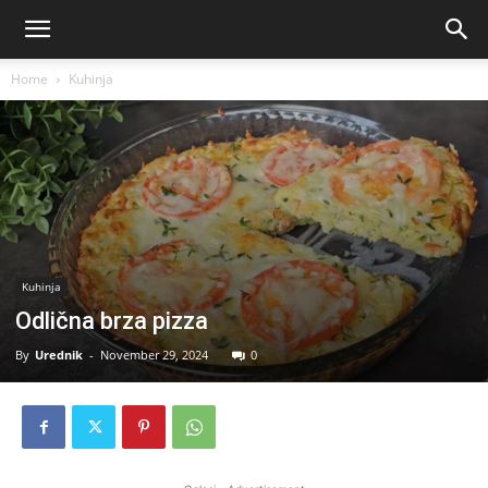
Home
Kuhinja
Kuhinja
Odlična brza pizza
By
Urednik
-
November 29, 2024
0