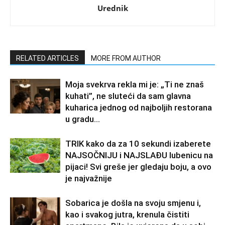
Urednik
RELATED ARTICLES
MORE FROM AUTHOR
Moja svekrva rekla mi je: „Ti ne znaš
kuhati”, ne sluteći da sam glavna
kuharica jednog od najboljih restorana
u gradu…
TRIK kako da za 10 sekundi izaberete
NAJSOČNIJU i NAJSLAĐU lubenicu na
pijaci! Svi greše jer gledaju boju, a ovo
je najvažnije
Sobarica je došla na svoju smjenu i,
kao i svakog jutra, krenula čistiti