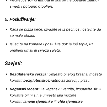
Pecite još
10-15 minuta
ili dok sir ne postane zlatno-
smeđi i potpuno otopljen.
6.
Posluživanje:
Kada se pizza peče, izvadite je iz pećnice i ostavite da
se malo ohladi.
Isijecite na komade i poslužite dok je još topla, uz
omiljeni umak ili svježu salatu.
Savjeti:
Bezglutenska verzija:
Umjesto bijelog brašna, možete
koristiti
bezglutensko brašno
za zdraviju pizzu.
Veganski recept:
Za vegansku verziju, izostavite sir ili
koristite biljni sir, a umjesto jaja možete
koristiti
lanene sjemenke
ili
chia sjemenke
.