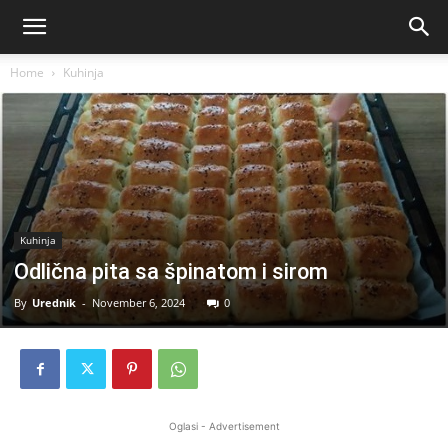
Home
Kuhinja
Kuhinja
Odlična pita sa špinatom i sirom
By
Urednik
-
November 6, 2024
0
Oglasi - Advertisement