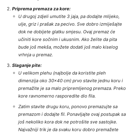
Priprema premaza za kore:
U drugoj zdjeli umutite 3 jaja, pa dodajte mlijeko,
ulje, griz i prašak za pecivo. Sve dobro izmiješajte
dok ne dobijete glatku smjesu. Ovaj premaz će
učiniti kore sočnim i ukusnim. Ako želite da pita
bude još mekša, možete dodati još malo kiselog
vrhnja u premaz.
Slaganje pite:
U velikom plehu (najbolje da koristite pleh
dimenzija oko 30×40 cm) prvo stavite jednu koru i
premažite je sa malo pripremljenog premaza. Preko
kore ravnomerno rasporedite dio fila.
Zatim stavite drugu koru, ponovo premazujte sa
premazom i dodajte fil. Ponavljajte ovaj postupak sa
još nekoliko kora dok ne potrošite sve sastojke.
Najvažniji trik je da svaku koru dobro premažete