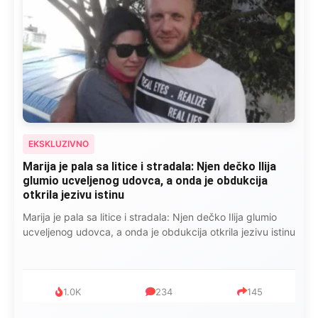
EKSKLUZIVNO
Marija je pala sa litice i stradala: Njen dečko Ilija
glumio ucveljenog udovca, a onda je obdukcija
otkrila jezivu istinu
Marija je pala sa litice i stradala: Njen dečko Ilija glumio
ucveljenog udovca, a onda je obdukcija otkrila jezivu istinu
1.0K
234
145