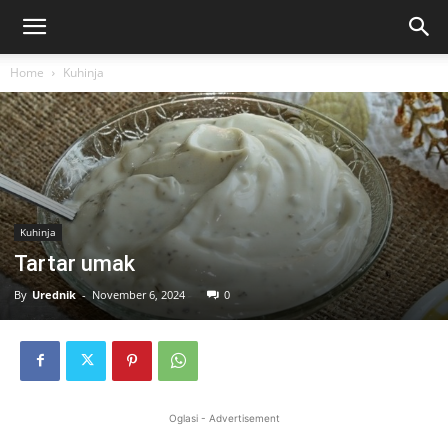
Home
Kuhinja
Kuhinja
Tartar umak
By
Urednik
-
November 6, 2024
0
Oglasi - Advertisement