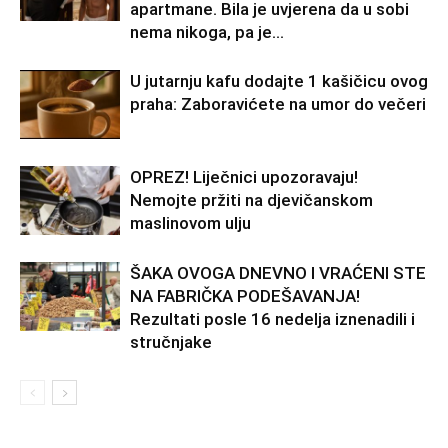
apartmane. Bila je uvjerena da u sobi
nema nikoga, pa je...
U jutarnju kafu dodajte 1 kašičicu ovog
praha: Zaboravićete na umor do večeri
OPREZ! Liječnici upozoravaju!
Nemojte pržiti na djevičanskom
maslinovom ulju
ŠAKA OVOGA DNEVNO I VRAĆENI STE
NA FABRIČKA PODEŠAVANJA!
Rezultati posle 16 nedelja iznenadili i
stručnjake