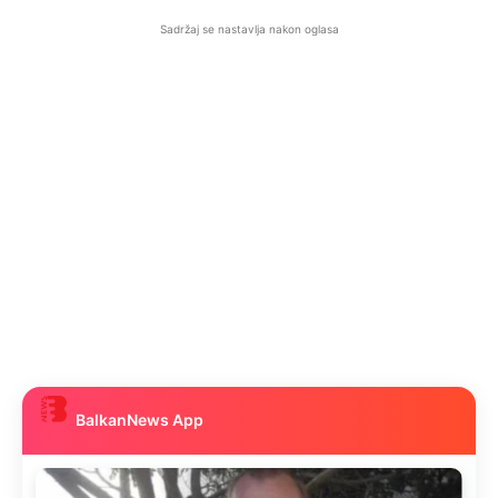
Sadržaj se nastavlja nakon oglasa
BalkanNews App