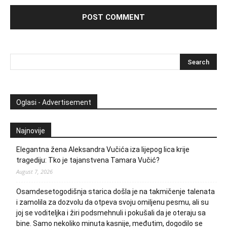
Oglasi - Advertisement
Najnovije
Elegantna žena Aleksandra Vučića iza lijepog lica krije
tragediju: Tko je tajanstvena Tamara Vučić?
August 7, 2026
Osamdesetogodišnja starica došla je na takmičenje talenata
i zamolila za dozvolu da otpeva svoju omiljenu pesmu, ali su
joj se voditeljka i žiri podsmehnuli i pokušali da je oteraju sa
bine. Samo nekoliko minuta kasnije, međutim, dogodilo se