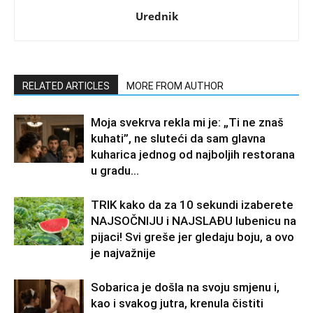
Urednik
RELATED ARTICLES
MORE FROM AUTHOR
Moja svekrva rekla mi je: „Ti ne znaš
kuhati”, ne sluteći da sam glavna
kuharica jednog od najboljih restorana
u gradu…
TRIK kako da za 10 sekundi izaberete
NAJSOČNIJU i NAJSLAĐU lubenicu na
pijaci! Svi greše jer gledaju boju, a ovo
je najvažnije
Sobarica je došla na svoju smjenu i,
kao i svakog jutra, krenula čistiti