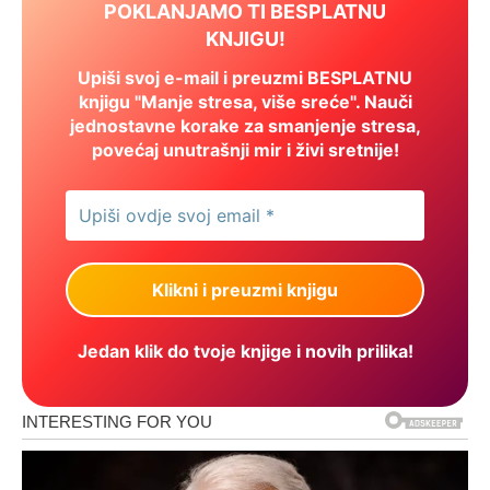
POKLANJAMO TI BESPLATNU
KNJIGU!
Upiši svoj e-mail i preuzmi BESPLATNU
knjigu "Manje stresa, više sreće". Nauči
jednostavne korake za smanjenje stresa,
povećaj unutrašnji mir i živi sretnije!
Jedan klik do tvoje knjige i novih prilika!