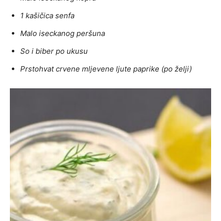
1 kašičica senfa
Malo iseckanog peršuna
So i biber po ukusu
Prstohvat crvene mljevene ljute paprike (po želji)