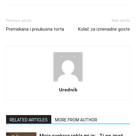
Previous article
Next article
Premekana i preukusna torta
Kolač za iznenadne goste
Urednik
RELATED ARTICLES
MORE FROM AUTHOR
Moja svekrva rekla mi je: „Ti ne znaš