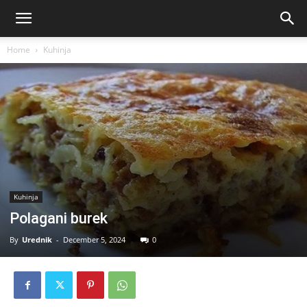
Home
Kuhinja
Kuhinja
Polagani burek
By
Urednik
-
December 5, 2024
0