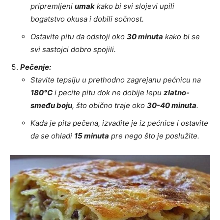
pripremljeni
umak
kako bi svi slojevi upili
bogatstvo okusa i dobili sočnost.
Ostavite pitu da odstoji oko
30 minuta
kako bi se
svi sastojci dobro spojili.
Pečenje:
Stavite tepsiju u prethodno zagrejanu pećnicu na
180°C
i pecite pitu dok ne dobije lepu
zlatno-
smeđu boju
, što obično traje oko
30-40 minuta
.
Kada je pita pečena, izvadite je iz pećnice i ostavite
da se ohladi
15 minuta
pre nego što je poslužite.