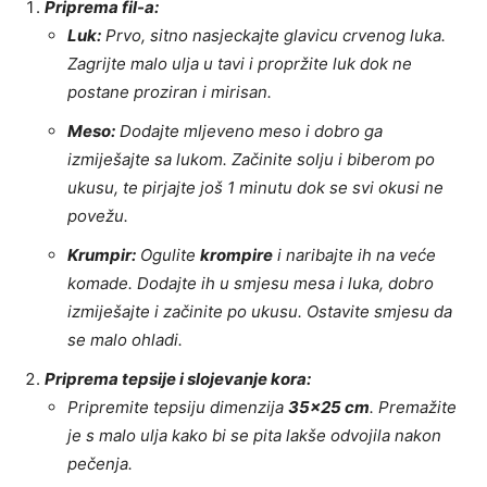
Priprema fil-a:
Luk:
Prvo, sitno nasjeckajte glavicu crvenog luka.
Zagrijte malo ulja u tavi i propržite luk dok ne
postane proziran i mirisan.
Meso:
Dodajte mljeveno meso i dobro ga
izmiješajte sa lukom. Začinite solju i biberom po
ukusu, te pirjajte još 1 minutu dok se svi okusi ne
povežu.
Krumpir:
Ogulite
krompire
i naribajte ih na veće
komade. Dodajte ih u smjesu mesa i luka, dobro
izmiješajte i začinite po ukusu. Ostavite smjesu da
se malo ohladi.
Priprema tepsije i slojevanje kora:
Pripremite tepsiju dimenzija
35×25 cm
. Premažite
je s malo ulja kako bi se pita lakše odvojila nakon
pečenja.