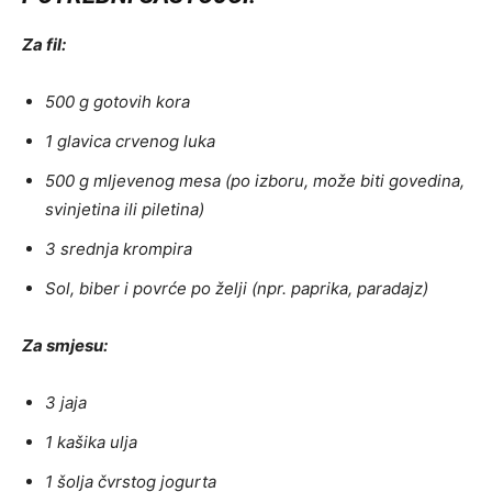
Za fil:
500 g gotovih kora
1 glavica crvenog luka
500 g mljevenog mesa (po izboru, može biti govedina,
svinjetina ili piletina)
3 srednja krompira
Sol, biber i povrće po želji (npr. paprika, paradajz)
Za smjesu:
3 jaja
1 kašika ulja
1 šolja čvrstog jogurta