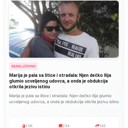
EKSKLUZIVNO
Marija je pala sa litice i stradala: Njen dečko Ilija
glumio ucveljenog udovca, a onda je obdukcija
otkrila jezivu istinu
Marija je pala sa litice i stradala: Njen dečko Ilija glumio
ucveljenog udovca, a onda je obdukcija otkrila jezivu istinu
1.0K
234
145