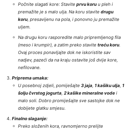
Počnite slagati kore: Stavite
prvu koru
u pleh i
premažite je s malo ulja. Na koru stavite
drugu
koru
, presavijenu na pola, i ponovno ju premažite
uljem.
Na drugu koru rasporedite malo pripremljenog fila
(meso i krumpir), a zatim preko stavite
treću koru
.
Ovaj proces ponavljajte dok ne iskoristite sav
nadjev, pazeći da na kraju ostavite još dvije kore,
nefilovane.
Priprema umaka:
U posebnoj zdjeli, pomiješajte
3 jaja
,
1 kašiku ulja
,
1
šolju čvrstog jogurta
,
2 kašike mineralne vode
i
malo soli. Dobro promiješajte sve sastojke dok ne
dobijete glatku smjesu.
Finalno slaganje:
Preko složenih kora, ravnomjerno prelijte