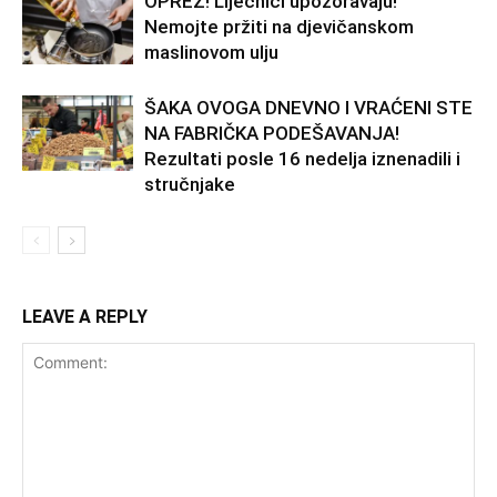
OPREZ! Liječnici upozoravaju!
Nemojte pržiti na djevičanskom
maslinovom ulju
ŠAKA OVOGA DNEVNO I VRAĆENI STE
NA FABRIČKA PODEŠAVANJA!
Rezultati posle 16 nedelja iznenadili i
stručnjake
LEAVE A REPLY