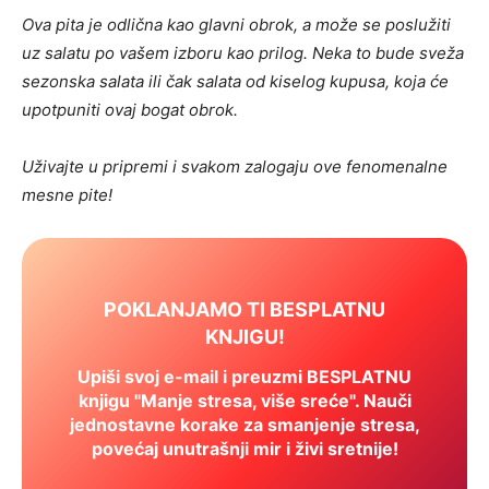
Ova pita je odlična kao glavni obrok, a može se poslužiti
uz salatu po vašem izboru kao prilog. Neka to bude sveža
sezonska salata ili čak salata od kiselog kupusa, koja će
upotpuniti ovaj bogat obrok.
Uživajte u pripremi i svakom zalogaju ove fenomenalne
mesne pite!
POKLANJAMO TI BESPLATNU
KNJIGU!
Upiši svoj e-mail i preuzmi BESPLATNU
knjigu "Manje stresa, više sreće". Nauči
jednostavne korake za smanjenje stresa,
povećaj unutrašnji mir i živi sretnije!