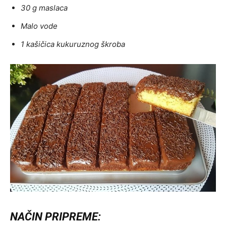
30 g maslaca
Malo vode
1 kašičica kukuruznog škroba
NAČIN PRIPREME: