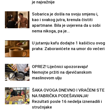
je najvažnije
Sobarica je došla na svoju smjenu i,
kao i svakog jutra, krenula čistiti
apartmane. Bila je uvjerena da u sobi
nema nikoga, pa je...
U jutarnju kafu dodajte 1 kašičicu ovog
praha: Zaboravićete na umor do večeri
OPREZ! Liječnici upozoravaju!
Nemojte pržiti na djevičanskom
maslinovom ulju
ŠAKA OVOGA DNEVNO I VRAĆENI STE
NA FABRIČKA PODEŠAVANJA!
Rezultati posle 16 nedelja iznenadili i
stručnjake