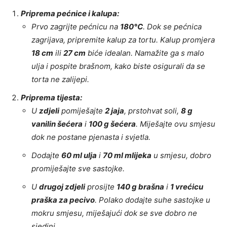
Priprema pećnice i kalupa:
Prvo zagrijte pećnicu na
180°C
. Dok se pećnica
zagrijava, pripremite kalup za tortu. Kalup promjera
18 cm
ili
27 cm
biće idealan. Namažite ga s malo
ulja i pospite brašnom, kako biste osigurali da se
torta ne zalijepi.
Priprema tijesta:
U
zdjeli
pomiješajte
2 jaja
, prstohvat soli,
8 g
vanilin šećera
i
100 g šećera
. Miješajte ovu smjesu
dok ne postane pjenasta i svjetla.
Dodajte
60 ml ulja
i
70 ml mlijeka
u smjesu, dobro
promiješajte sve sastojke.
U
drugoj zdjeli
prosijte
140 g brašna
i
1 vrećicu
praška za pecivo
. Polako dodajte suhe sastojke u
mokru smjesu, miješajući dok se sve dobro ne
sjedini.