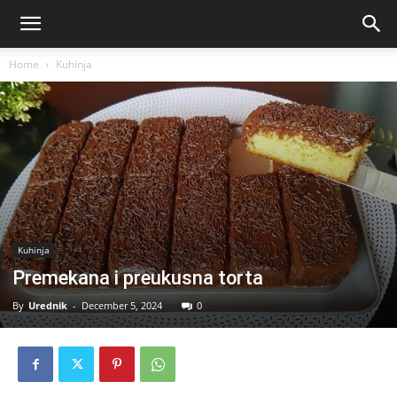
Home
Kuhinja
Kuhinja
Premekana i preukusna torta
By
Urednik
-
December 5, 2024
0