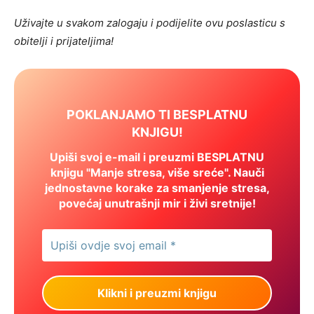
Uživajte u svakom zalogaju i podijelite ovu poslasticu s
obitelji i prijateljima!
POKLANJAMO TI BESPLATNU
KNJIGU!
Upiši svoj e-mail i preuzmi BESPLATNU
knjigu "Manje stresa, više sreće". Nauči
jednostavne korake za smanjenje stresa,
povećaj unutrašnji mir i živi sretnije!