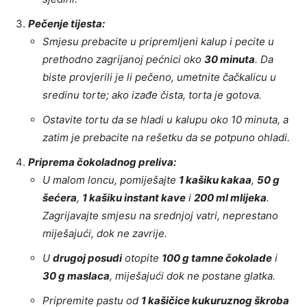
Pečenje tijesta:
Smjesu prebacite u pripremljeni kalup i pecite u
prethodno zagrijanoj pećnici oko
30 minuta
. Da
biste provjerili je li pečeno, umetnite čačkalicu u
sredinu torte; ako izađe čista, torta je gotova.
Ostavite tortu da se hladi u kalupu oko 10 minuta, a
zatim je prebacite na rešetku da se potpuno ohladi.
Priprema čokoladnog preliva:
U malom loncu, pomiješajte
1 kašiku kakaa
,
50 g
šećera
,
1 kašiku instant kave
i
200 ml mlijeka
.
Zagrijavajte smjesu na srednjoj vatri, neprestano
miješajući, dok ne zavrije.
U
drugoj posudi
otopite
100 g tamne čokolade
i
30 g maslaca
, miješajući dok ne postane glatka.
Pripremite pastu od
1 kašičice kukuruznog škroba