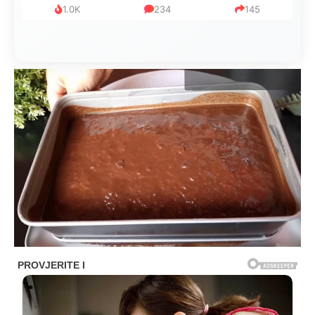
1.0K
234
145