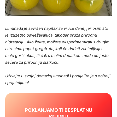
Limunada je savršen napitak za vruće dane, jer osim što
je izuzetno osvježavajuća, također pruža prirodnu
hidrataciju. Ako želite, možete eksperimentirati s drugim
citrusima poput grejpfruta, koji će dodati zanimljiviji i
malo gorči okus, ili čak s malim dodatkom meda umjesto
šećera za prirodniju slatkoću.
Uživajte u svojoj domaćoj limunadi i podijelite je s obitelji
i prijateljima!
POKLANJAMO TI BESPLATNU
KNJIGU!