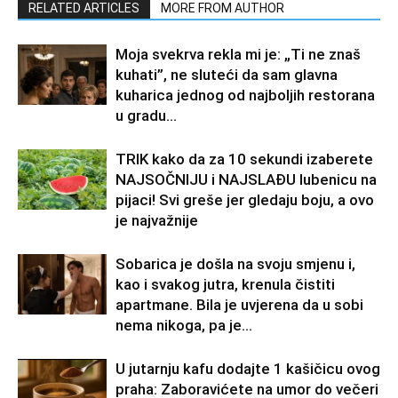
RELATED ARTICLES
MORE FROM AUTHOR
Moja svekrva rekla mi je: „Ti ne znaš
kuhati”, ne sluteći da sam glavna
kuharica jednog od najboljih restorana
u gradu…
TRIK kako da za 10 sekundi izaberete
NAJSOČNIJU i NAJSLAĐU lubenicu na
pijaci! Svi greše jer gledaju boju, a ovo
je najvažnije
Sobarica je došla na svoju smjenu i,
kao i svakog jutra, krenula čistiti
apartmane. Bila je uvjerena da u sobi
nema nikoga, pa je...
U jutarnju kafu dodajte 1 kašičicu ovog
praha: Zaboravićete na umor do večeri