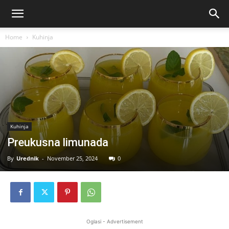
Home
Kuhinja
Kuhinja
Preukusna limunada
By
Urednik
-
November 25, 2024
0
Oglasi - Advertisement