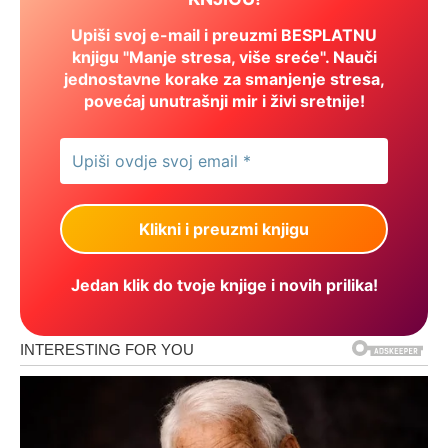
Upiši svoj e-mail i preuzmi BESPLATNU
knjigu "Manje stresa, više sreće". Nauči
jednostavne korake za smanjenje stresa,
povećaj unutrašnji mir i živi sretnije!
Jedan klik do tvoje knjige i novih prilika!