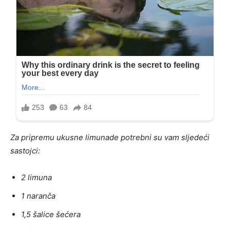
Za pripremu ukusne limunade potrebni su vam sljedeći
sastojci:
2 limuna
1 naranča
1,5 šalice šećera