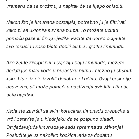
vremena da se prožmu, a napitak će se lijepo ohladiti.
Nakon što je limunada odstajala, potrebno ju je filtrirati
kako bi se uklonila suvišna pulpa. To možete učiniti
pomoću gaze ili finog cjedila. Pazite da dobro ocijedite
sve tekućine kako biste dobili bistru i glatku limunadu.
Ako želite živopisniju i svježiju boju limunade, možete
dodati još malo vode u preostalu pulpu i nježno ju stisnuti
kako biste iz nje izvukli dodatnu tekućinu. Ovaj korak nije
obavezan, ali može pomoći u postizanju svjetlije i ljepše
boje napitka.
Kada ste završili sa svim koracima, limunadu prebacite u
vrč i ostavite je u hladnjaku da se potpuno ohladi.
Osvježavajuća limunada je sada spremna za uživanje!
Poslužite je uz nekoliko kockica leda za dodatnu