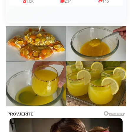
1.0K
234
145