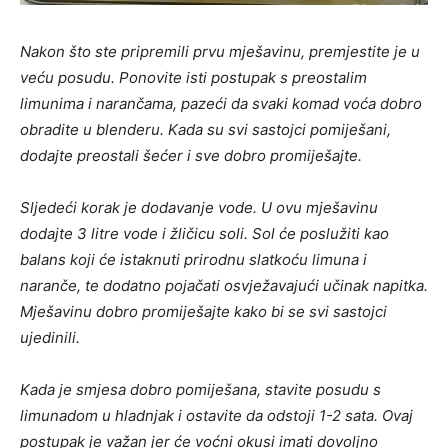
Nakon što ste pripremili prvu mješavinu, premjestite je u
veću posudu. Ponovite isti postupak s preostalim
limunima i narančama, pazeći da svaki komad voća dobro
obradite u blenderu. Kada su svi sastojci pomiješani,
dodajte preostali šećer i sve dobro promiješajte.
Sljedeći korak je dodavanje vode. U ovu mješavinu
dodajte 3 litre vode i žličicu soli. Sol će poslužiti kao
balans koji će istaknuti prirodnu slatkoću limuna i
naranče, te dodatno pojačati osvježavajući učinak napitka.
Mješavinu dobro promiješajte kako bi se svi sastojci
ujedinili.
Kada je smjesa dobro pomiješana, stavite posudu s
limunadom u hladnjak i ostavite da odstoji 1-2 sata. Ovaj
postupak je važan jer će voćni okusi imati dovoljno