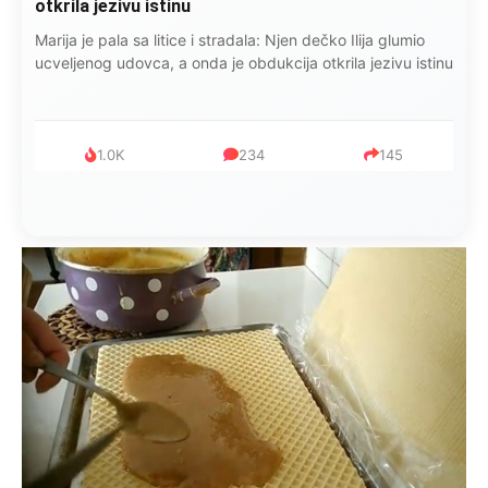
otkrila jezivu istinu
Marija je pala sa litice i stradala: Njen dečko Ilija glumio
ucveljenog udovca, a onda je obdukcija otkrila jezivu istinu
1.0K
234
145