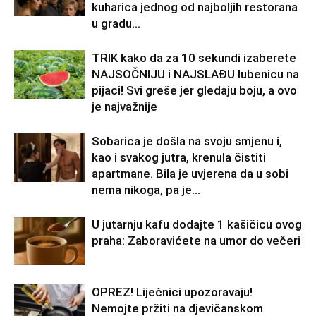
kuharica jednog od najboljih restorana
u gradu…
TRIK kako da za 10 sekundi izaberete
NAJSOČNIJU i NAJSLAĐU lubenicu na
pijaci! Svi greše jer gledaju boju, a ovo
je najvažnije
Sobarica je došla na svoju smjenu i,
kao i svakog jutra, krenula čistiti
apartmane. Bila je uvjerena da u sobi
nema nikoga, pa je...
U jutarnju kafu dodajte 1 kašičicu ovog
praha: Zaboravićete na umor do večeri
OPREZ! Liječnici upozoravaju!
Nemojte pržiti na djevičanskom