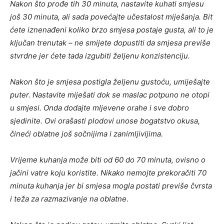
Nakon što prođe tih 30 minuta, nastavite kuhati smjesu
još 30 minuta, ali sada povećajte učestalost miješanja. Bit
ćete iznenađeni koliko brzo smjesa postaje gusta, ali to je
ključan trenutak – ne smijete dopustiti da smjesa previše
stvrdne jer ćete tada izgubiti željenu konzistenciju.
Nakon što je smjesa postigla željenu gustoću, umiješajte
puter. Nastavite miješati dok se maslac potpuno ne otopi
u smjesi. Onda dodajte mljevene orahe i sve dobro
sjedinite. Ovi orašasti plodovi unose bogatstvo okusa,
čineći oblatne još sočnijima i zanimljivijima.
Vrijeme kuhanja može biti od 60 do 70 minuta, ovisno o
jačini vatre koju koristite. Nikako nemojte prekoračiti 70
minuta kuhanja jer bi smjesa mogla postati previše čvrsta
i teža za razmazivanje na oblatne.