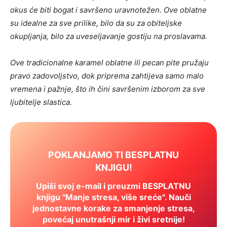
okus će biti bogat i savršeno uravnotežen. Ove oblatne
su idealne za sve prilike, bilo da su za obiteljske
okupljanja, bilo za uveseljavanje gostiju na proslavama.
Ove tradicionalne karamel oblatne ili pecan pite pružaju
pravo zadovoljstvo, dok priprema zahtijeva samo malo
vremena i pažnje, što ih čini savršenim izborom za sve
ljubitelje slastica.
POKLANJAMO TI BESPLATNU
KNJIGU!
Upiši svoj e-mail i preuzmi BESPLATNU
knjigu "Manje stresa, više sreće". Nauči
jednostavne korake za smanjenje stresa,
povećaj unutrašnji mir i živi sretnije!