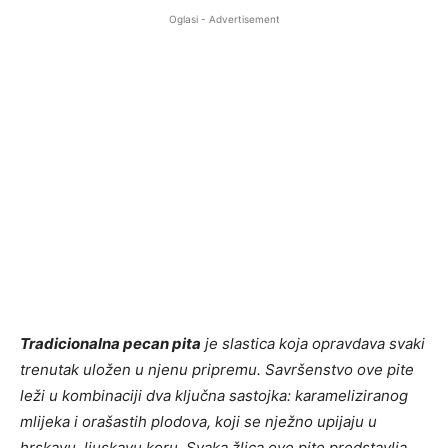
Oglasi - Advertisement
Tradicionalna pecan pita
je slastica koja opravdava svaki
trenutak uložen u njenu pripremu. Savršenstvo ove pite
leži u kombinaciji dva ključna sastojka: karameliziranog
mlijeka i orašastih plodova, koji se nježno upijaju u
hrskavu, ljuskavu koru. Svaka žlica ove pite predstavlja