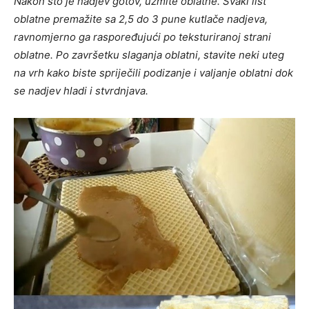
Nakon što je nadjev gotov, uzmite oblatne. Svaki list
oblatne premažite sa 2,5 do 3 pune kutlače nadjeva,
ravnomjerno ga raspoređujući po teksturiranoj strani
oblatne. Po završetku slaganja oblatni, stavite neki uteg
na vrh kako biste spriječili podizanje i valjanje oblatni dok
se nadjev hladi i stvrdnjava.