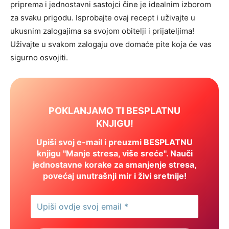
priprema i jednostavni sastojci čine je idealnim izborom
za svaku prigodu. Isprobajte ovaj recept i uživajte u
ukusnim zalogajima sa svojom obitelji i prijateljima!
Uživajte u svakom zalogaju ove domaće pite koja će vas
sigurno osvojiti.
POKLANJAMO TI BESPLATNU
KNJIGU!
Upiši svoj e-mail i preuzmi BESPLATNU
knjigu "Manje stresa, više sreće". Nauči
jednostavne korake za smanjenje stresa,
povećaj unutrašnji mir i živi sretnije!