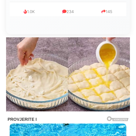
1.0K
234
145