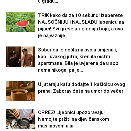
u gradu…
TRIK kako da za 10 sekundi izaberete
NAJSOČNIJU i NAJSLAĐU lubenicu na
pijaci! Svi greše jer gledaju boju, a ovo
je najvažnije
Sobarica je došla na svoju smjenu i,
kao i svakog jutra, krenula čistiti
apartmane. Bila je uvjerena da u sobi
nema nikoga, pa je...
U jutarnju kafu dodajte 1 kašičicu ovog
praha: Zaboravićete na umor do večeri
OPREZ! Liječnici upozoravaju!
Nemojte pržiti na djevičanskom
maslinovom ulju