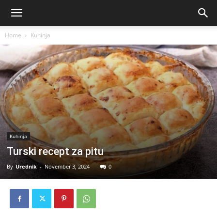
Home
Kuhinja
Kuhinja
Turski recept za pitu
By
Urednik
-
November 3, 2024
0