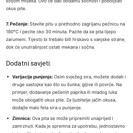
šoljom mlijeka. Ovo će dati dodatnu sočnost i poboljšati
okus pite.
7. Pečenje:
Stavite pitu u prethodno zagrijanu pećnicu na
180°C i pecite oko 30 minuta. Pazite da se pita lijepo
zarumeni. Tijesto bi trebalo biti hrskavo s vanjske strane,
dok će unutrašnjost ostati mekana i sočna.
Dodatni savjeti:
Varijacije punjenja:
Osim svježeg sira, možete dodati i
druge sastojke kao što su šunka, gljive ili povrće. Na
primjer, dodavanje pečenih paprika ili mladog luka
može obogatiti okus pite. Za ljubitelje jačih okusa,
dodajte malo feta sira u punjenje.
Zimnica:
Ova pita se može pripremiti unaprijed i
zamrznuti. Kada je spremna za upotrebu, jednostavno