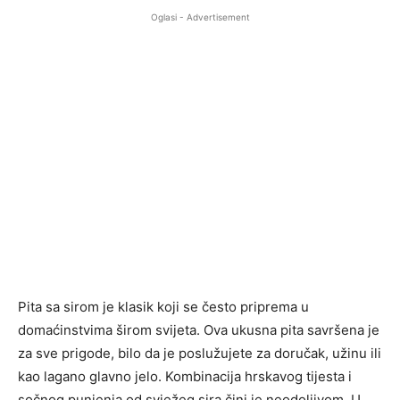
Oglasi - Advertisement
Pita sa sirom je klasik koji se često priprema u
domaćinstvima širom svijeta. Ova ukusna pita savršena je
za sve prigode, bilo da je poslužujete za doručak, užinu ili
kao lagano glavno jelo. Kombinacija hrskavog tijesta i
sočnog punjenja od svježeg sira čini je neodoljivom. U