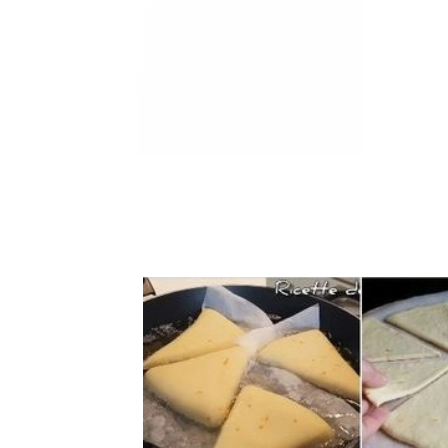
EKSKLUZIVNO
Marija je pala sa 
ucveljenog udovca
Marija je pala sa liti
onda je obdukcija otkr
1.0K
234
1