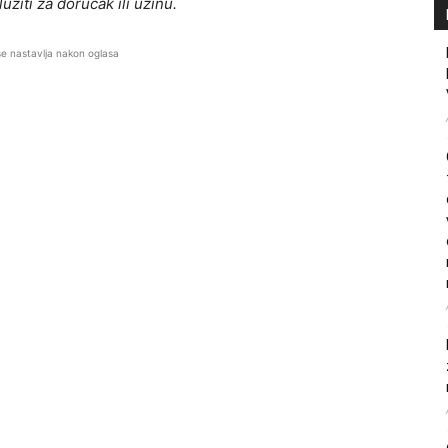
žiti za doručak ili užinu.
se nastavlja nakon oglasa