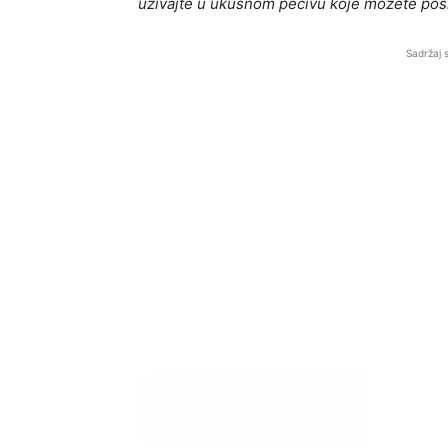
uživajte u ukusnom pecivu koje možete poslu
Sadržaj 
BalkanNews App