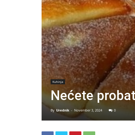
Kuhinja
Nećete probat
By
Urednik
-
November 3, 2024
0