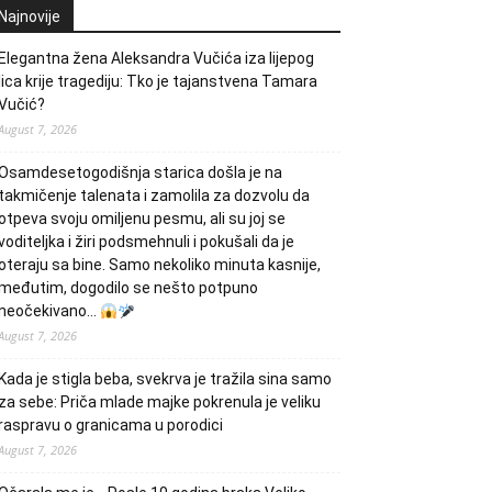
Najnovije
Elegantna žena Aleksandra Vučića iza lijepog
lica krije tragediju: Tko je tajanstvena Tamara
Vučić?
August 7, 2026
Osamdesetogodišnja starica došla je na
takmičenje talenata i zamolila za dozvolu da
otpeva svoju omiljenu pesmu, ali su joj se
voditeljka i žiri podsmehnuli i pokušali da je
oteraju sa bine. Samo nekoliko minuta kasnije,
međutim, dogodilo se nešto potpuno
neočekivano…
August 7, 2026
Kada je stigla beba, svekrva je tražila sina samo
za sebe: Priča mlade majke pokrenula je veliku
raspravu o granicama u porodici
August 7, 2026