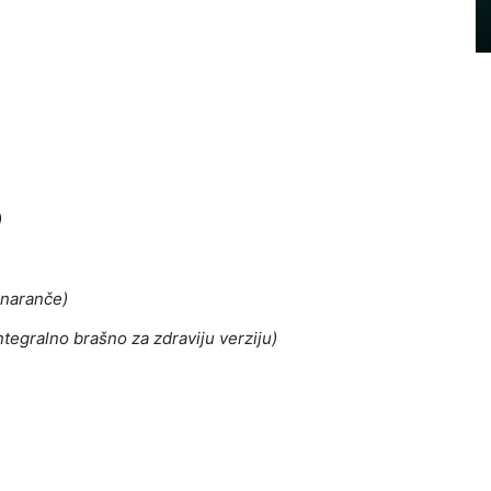
)
 naranče)
ntegralno brašno za zdraviju verziju)