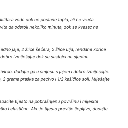
ililitara vode dok ne postane topla, ali ne vruća.
ite da odstoji nekoliko minuta, dok se kvasac ne
jedno jaje, 2 žlice šećera, 2 žlice ulja, rendane korice
dobro izmiješajte dok se sastojci ne sjedine.
virao, dodajte ga u smjesu s jajem i dobro izmiješajte.
2 grama praška za pecivo i 1/2 kašičice soli. Miješajte
ebacite tijesto na pobrašnjenu površinu i mijesite
 i elastično. Ako je tijesto previše ljepljivo, dodajte