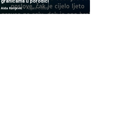
granicama u porodici
Aida Konjevic
-
August 7, 2026