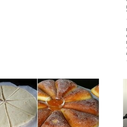
litice i stradala: Njen dečko Ilija glumio
, a onda je obdukcija otkrila jezivu istinu
ce i stradala: Njen dečko Ilija glumio ucveljenog udovca, a
ila jezivu istinu
45