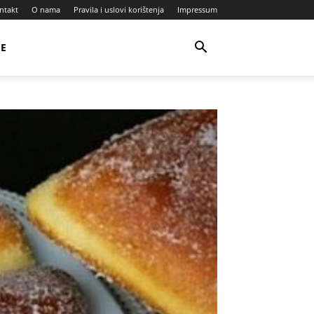
ntakt
O nama
Pravila i uslovi korištenja
Impressum
JE