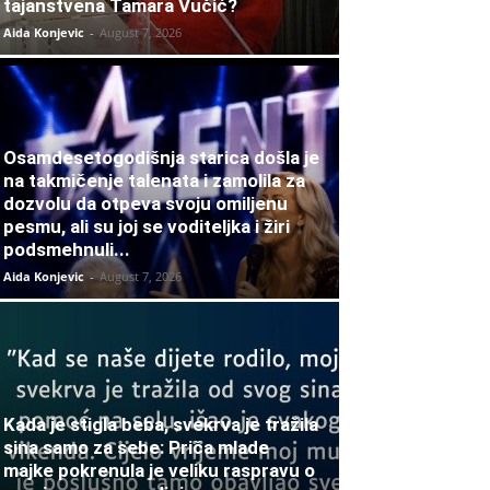
tajanstvena Tamara Vučić?
Aida Konjevic
-
August 7, 2026
Osamdesetogodišnja starica došla je
na takmičenje talenata i zamolila za
dozvolu da otpeva svoju omiljenu
pesmu, ali su joj se voditeljka i žiri
podsmehnuli...
Aida Konjevic
-
August 7, 2026
Kada je stigla beba, svekrva je tražila
sina samo za sebe: Priča mlade
majke pokrenula je veliku raspravu o