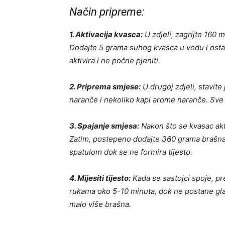
Način pripreme:
1. Aktivacija kvasca:
U zdjeli, zagrijte 160 m
Dodajte 5 grama suhog kvasca u vodu i ostav
aktivira i ne počne pjeniti.
2. Priprema smjese:
U drugoj zdjeli, stavite 
naranče i nekoliko kapi arome naranče. Sve 
3. Spajanje smjesa:
Nakon što se kvasac akti
Zatim, postepeno dodajte 360 grama brašna, 
spatulom dok se ne formira tijesto.
4. Mijesiti tijesto:
Kada se sastojci spoje, pr
rukama oko 5-10 minuta, dok ne postane glatko
malo više brašna.