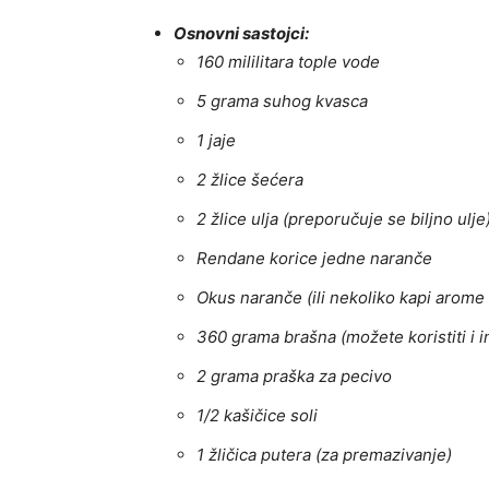
Osnovni sastojci:
160 mililitara tople vode
5 grama suhog kvasca
1 jaje
2 žlice šećera
2 žlice ulja (preporučuje se biljno ulje
Rendane korice jedne naranče
Okus naranče (ili nekoliko kapi arome
360 grama brašna (možete koristiti i i
2 grama praška za pecivo
1/2 kašičice soli
1 žličica putera (za premazivanje)