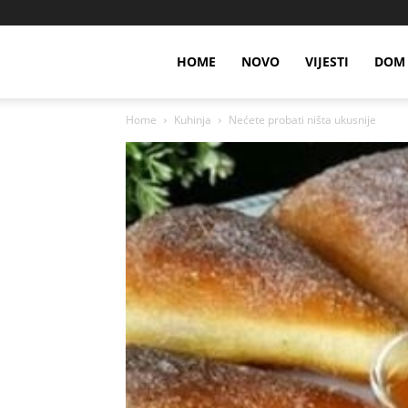
HOME
NOVO
VIJESTI
DOM 
Home
Kuhinja
Nećete probati ništa ukusnije