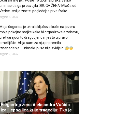
Očarala me je… Posle 10 godina braka Veljko
priznao da ga je osvojila DRUGA ŽENA! Mlađa od
Verice i svi je znate, pogledajte prve fotke
August 7, 2026
Moja šogorica je ukrala ključeve kuće na jezeru
moje pokojne majke kako bi organizovala zabavu,
pretvarajući to dragocjeno mjesto u pravo
smetljište. Ali ja sam za nju pripremila
iznenađenje… i nimalo joj se nije svidjelo.
August 7, 2026
Elegantna žena Aleksandra Vučića
iza lijepog lica krije tragediju: Tko je