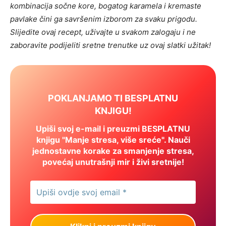
kombinacija sočne kore, bogatog karamela i kremaste
pavlake čini ga savršenim izborom za svaku prigodu.
Slijedite ovaj recept, uživajte u svakom zalogaju i ne
zaboravite podijeliti sretne trenutke uz ovaj slatki užitak!
POKLANJAMO TI BESPLATNU
KNJIGU!
Upiši svoj e-mail i preuzmi BESPLATNU
knjigu "Manje stresa, više sreće". Nauči
jednostavne korake za smanjenje stresa,
povećaj unutrašnji mir i živi sretnije!