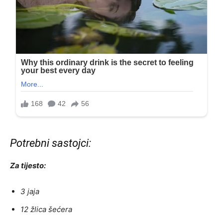
Potrebni sastojci:
Za tijesto:
3 jaja
12 žlica šećera