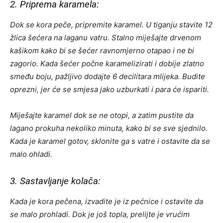
2. Priprema karamela:
Dok se kora peče, pripremite karamel. U tiganju stavite 12
žlica šećera na laganu vatru. Stalno miješajte drvenom
kašikom kako bi se šećer ravnomjerno otapao i ne bi
zagorio. Kada šećer počne karamelizirati i dobije zlatno
smeđu boju, pažljivo dodajte 6 decilitara mlijeka. Budite
oprezni, jer će se smjesa jako uzburkati i para će ispariti.
Miješajte karamel dok se ne otopi, a zatim pustite da
lagano prokuha nekoliko minuta, kako bi se sve sjednilo.
Kada je karamel gotov, sklonite ga s vatre i ostavite da se
malo ohladi.
3. Sastavljanje kolača:
Kada je kora pečena, izvadite je iz pećnice i ostavite da
se malo prohladi. Dok je još topla, prelijte je vrućim