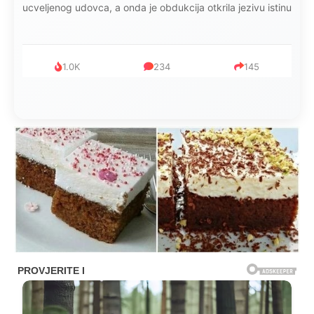
ucveljenog udovca, a onda je obdukcija otkrila jezivu istinu
1.0K
234
145