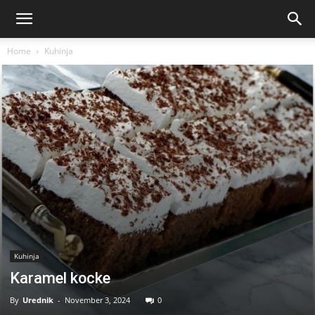
Home
Kuhinja
Kuhinja
Karamel kocke
By
Urednik
-
November 3, 2024
0