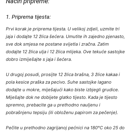
Način pripreme:
1. Priprema tijesta:
Prvi korak je priprema tijesta. U velikoj zdjeli, uzmite tri
jaja i dodajte 12 žlica šećera. Umutite ih zajedno pjenasto,
sve dok smjesa ne postane svijetla i zračna. Zatim
dodajte 12 žlica ulja i 12 žlica mlijeka. Ove tekuće sastojke
dobro izmiješajte s jaja i šećera.
U drugoj posudi, prosijte 12 žlica brašna, 3 žlice kakaa i
pola kesice praška za pecivo. Suhe sastojke lagano
dodajte u mokre, miješajući kako biste izbjegli grudice.
Miješajte dok ne dobijete glatko tijesto. Kada je tijesto
spremno, prebacite ga u prethodno nauljenu i
pobrašnjenu tepsiju (ili obloženu papirom za pečenje).
Pečite u prethodno zagrijanoj pećnici na 180°C oko 25 do